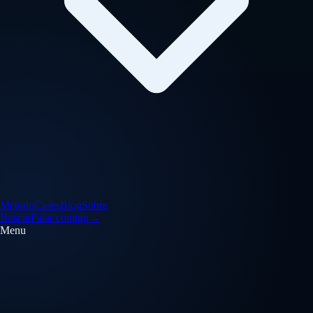
Método
Cases
Blog
Sobre
Buscar
Falar comigo
→
Menu