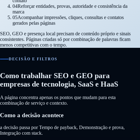
contato
04
Reforçar entidades, provas, autoridade e consistência da
marca
05
Acompanhar impressões, cliques, consultas e contatos
gerados pelas páginas
SEO, GEO e presença local precisam de conteúdo próprio e sinais
consistentes. Páginas criadas só por combinação de palavras ficam
menos competitivas com o tempo.
DECISÃO E FILTROS
Como trabalhar SEO e GEO para
empresas de tecnologia, SaaS e HaaS
A página concentra apenas os pontos que mudam para esta
combinação de serviço e contexto.
Como a decisão acontece
a decisão passa por Tempo de payback, Demonstração e prova,
Integração com stack.