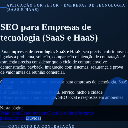
APLICAÇÃO POR SETOR · EMPRESAS DE TECNOLOGIA
(SAAS E HAAS)
SEO para Empresas de
tecnologia (SaaS e HaaS)
Para
empresas de tecnologia, SaaS e HaaS
,
seo
precisa cobrir buscas
ligadas a problema, solução, comparação e intenção de contratação. A
estratégia precisa considerar que o ciclo de compra envolve
demonstração, payback, integração com sistemas, segurança e prova
de valor antes da reunião comercial.
01
Arquitetura de conteúdo pensada para empresas de tecnologia, SaaS
e HaaS
02
Páginas por intenção de busca, serviço, nicho e cidade
03
Base preparada para Google, SEO local e respostas em ambientes
com IA
Nesta página
Visão geral
Como funciona
Decisão e filtros
Próximos
passos
Contato
Dúvidas
CONTEXTO DA CONTRATAÇÃO