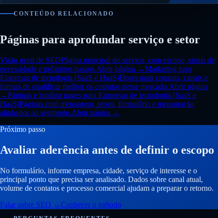
CONTEÚDO RELACIONADO
Páginas para aprofundar serviço e setor
Visão geral de SEO
Página principal do serviço, com escopo, sinais de
necessidade e próximos passos.
Abrir página →
Marketing para
Empresas de tecnologia (SaaS e HaaS)
Dores mais comuns, canais e
formas de qualificar melhor os contatos nesse mercado.
Abrir página
→
Páginas e landing pages para Empresas de tecnologia (SaaS e
HaaS)
Páginas com mensagem, prova, formulário e mensuração
alinhados ao segmento.
Abrir página →
Próximo passo
Avaliar aderência antes de definir o escopo
No formulário, informe empresa, cidade, serviço de interesse e o
principal ponto que precisa ser analisado. Dados sobre canal atual,
volume de contatos e processo comercial ajudam a preparar o retorno.
Falar sobre SEO
→
Conhecer o método