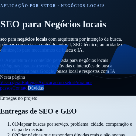
APLICAÇÃO POR SETOR · NEGÓCIOS LOCAIS
SEO para Negócios locais
seo
para
negócios locais
com arquitetura por intenção de busca,
páginas comerciais, conteúdo autoral, SEO técnico, autoridade e
otimização para mecanismos de busca e IA.
01
Arquitetura de conteúdo pensada para negócios locais
02
Páginas ligadas a serviços, dúvidas e intenções de busca
03
Base técnica para Google, busca local e respostas com IA
Nesta página
Visão geral
Entregas
Aplicação no setor
Próximos
passos
Contato
Dúvidas
Entregas no projeto
Entregas de SEO e GEO
01
Mapear buscas por serviço, problema, cidade, comparação e
etapa de decisão
02
Criar páginas que respondam dúvidas reais e não apenas