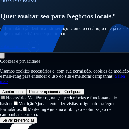
PRÓXIMO PASSO
Quer avaliar seo para Negócios locais?
O formulário já identifica este serviço. Conte o cenário, o que já existe
hoje e qual decisão você quer tomar.
Falar sobre seo
→
Cookies e privacidade
Usamos cookies necessários e, com sua permissão, cookies de medição
e marketing para entender o uso do site e melhorar campanhas.
Saiba
mais
.
Aceitar todos
Recusar opcionais
Configurar
Necessários
Mantêm segurança, preferências e funcionamento
básico.
Medição
Ajuda a entender visitas, origem do tráfego e
formulários.
Marketing
Ajuda na atribuição e otimização de
campanhas de mídia.
Salvar preferências