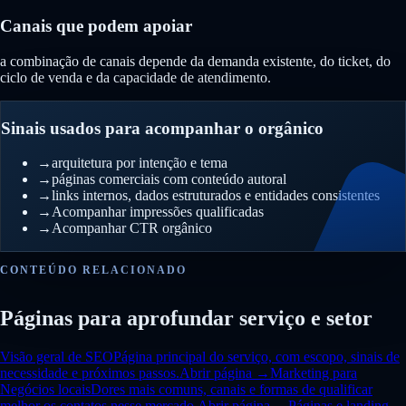
Canais que podem apoiar
a combinação de canais depende da demanda existente, do ticket, do
ciclo de venda e da capacidade de atendimento.
Sinais usados para acompanhar o orgânico
→
arquitetura por intenção e tema
→
páginas comerciais com conteúdo autoral
→
links internos, dados estruturados e entidades consistentes
→
Acompanhar impressões qualificadas
→
Acompanhar CTR orgânico
CONTEÚDO RELACIONADO
Páginas para aprofundar serviço e setor
Visão geral de SEO
Página principal do serviço, com escopo, sinais de
necessidade e próximos passos.
Abrir página →
Marketing para
Negócios locais
Dores mais comuns, canais e formas de qualificar
melhor os contatos nesse mercado.
Abrir página →
Páginas e landing