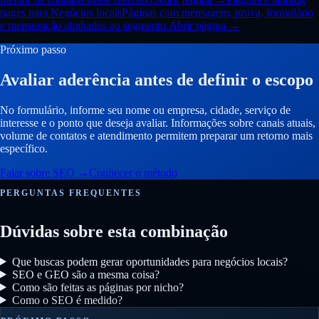
pages para Negócios locais
Páginas com mensagem, prova, formulário
e mensuração alinhados ao segmento.
Abrir página →
Próximo passo
Avaliar aderência antes de definir o escopo
No formulário, informe seu nome ou empresa, cidade, serviço de
interesse e o ponto que deseja avaliar. Informações sobre canais atuais,
volume de contatos e atendimento permitem preparar um retorno mais
específico.
Falar sobre SEO
→
Conhecer o método
PERGUNTAS FREQUENTES
Dúvidas sobre esta combinação
Que buscas podem gerar oportunidades para negócios locais?
SEO e GEO são a mesma coisa?
Como são feitas as páginas por nicho?
Como o SEO é medido?