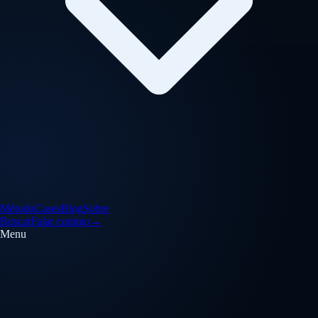
Método
Cases
Blog
Sobre
Buscar
Falar comigo
→
Menu