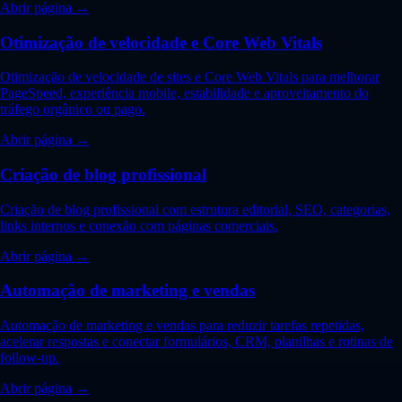
Abrir página →
Otimização de velocidade e Core Web Vitals
Otimização de velocidade de sites e Core Web Vitals para melhorar
PageSpeed, experiência mobile, estabilidade e aproveitamento do
tráfego orgânico ou pago.
Abrir página →
Criação de blog profissional
Criação de blog profissional com estrutura editorial, SEO, categorias,
links internos e conexão com páginas comerciais.
Abrir página →
Automação de marketing e vendas
Automação de marketing e vendas para reduzir tarefas repetidas,
acelerar respostas e conectar formulários, CRM, planilhas e rotinas de
follow-up.
Abrir página →