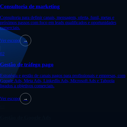
Consultoria de marketing
Consultoria para definir canais, mensagem, oferta, funil, metas e
próximos passos com foco em leads qualificados e oportunidades
comerciais.
Ver escopo
→
02
Gestão de tráfego pago
Estratégia e gestão de canais pagos para profissionais e empresas, com
Google Ads, Meta Ads, LinkedIn Ads, Microsoft Ads e Taboola
ligados a objetivos comerciais.
Ver escopo
→
03
Gestão de Google Ads