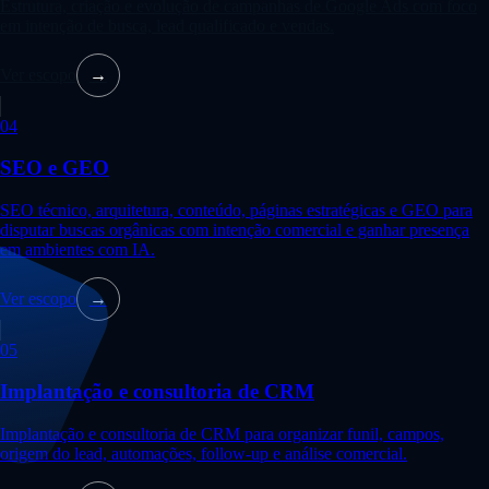
Estrutura, criação e evolução de campanhas de Google Ads com foco
em intenção de busca, lead qualificado e vendas.
Ver escopo
→
04
SEO e GEO
SEO técnico, arquitetura, conteúdo, páginas estratégicas e GEO para
disputar buscas orgânicas com intenção comercial e ganhar presença
em ambientes com IA.
Ver escopo
→
05
Implantação e consultoria de CRM
Implantação e consultoria de CRM para organizar funil, campos,
origem do lead, automações, follow-up e análise comercial.