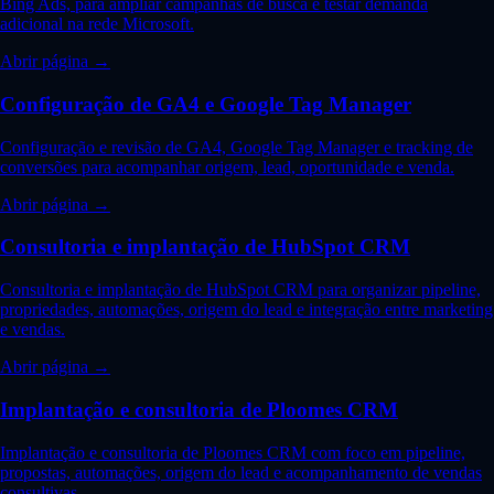
Bing Ads, para ampliar campanhas de busca e testar demanda
adicional na rede Microsoft.
Abrir página →
Configuração de GA4 e Google Tag Manager
Configuração e revisão de GA4, Google Tag Manager e tracking de
conversões para acompanhar origem, lead, oportunidade e venda.
Abrir página →
Consultoria e implantação de HubSpot CRM
Consultoria e implantação de HubSpot CRM para organizar pipeline,
propriedades, automações, origem do lead e integração entre marketing
e vendas.
Abrir página →
Implantação e consultoria de Ploomes CRM
Implantação e consultoria de Ploomes CRM com foco em pipeline,
propostas, automações, origem do lead e acompanhamento de vendas
consultivas.