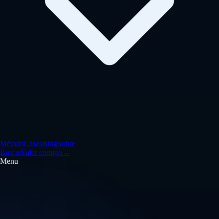
Método
Cases
Blog
Sobre
Buscar
Falar comigo
→
Menu