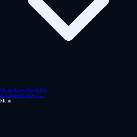
Método
Cases
Blog
Sobre
Buscar
Falar comigo
→
Menu