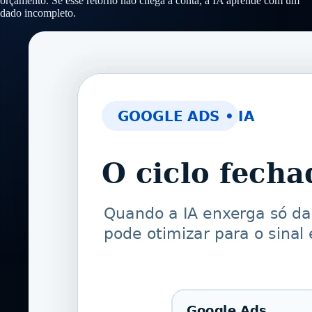
orçamento. Se esse retorno não chega à conta, a IA aprende com um
dado incompleto.