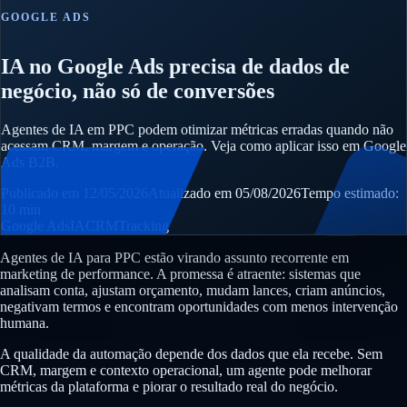
GOOGLE ADS
IA no Google Ads precisa de dados de
negócio, não só de conversões
Agentes de IA em PPC podem otimizar métricas erradas quando não
acessam CRM, margem e operação. Veja como aplicar isso em Google
Ads B2B.
Publicado em 12/05/2026
Atualizado em 05/08/2026
Tempo estimado:
10 min
Google Ads
IA
CRM
Tracking
Agentes de IA para PPC estão virando assunto recorrente em
marketing de performance. A promessa é atraente: sistemas que
analisam conta, ajustam orçamento, mudam lances, criam anúncios,
negativam termos e encontram oportunidades com menos intervenção
humana.
A qualidade da automação depende dos dados que ela recebe. Sem
CRM, margem e contexto operacional, um agente pode melhorar
métricas da plataforma e piorar o resultado real do negócio.