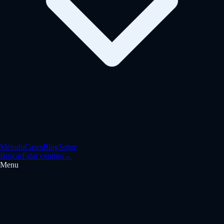
Método
Cases
Blog
Sobre
Buscar
Falar comigo
→
Menu