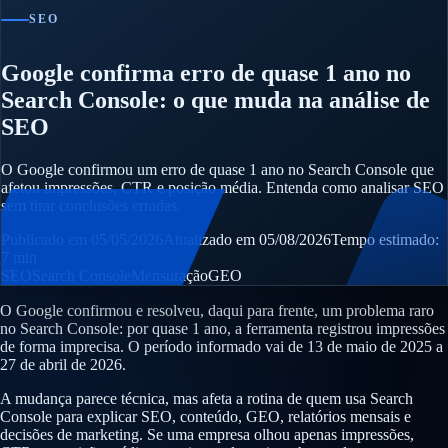
SEO
Google confirma erro de quase 1 ano no
Search Console: o que muda na análise de
SEO
O Google confirmou um erro de quase 1 ano no Search Console que
afetou impressões, CTR e posição média. Entenda como analisar SEO
sem tirar conclusões erradas.
Publicado em 05/05/2026
Atualizado em 05/08/2026
Tempo estimado:
7 min
SEO
Search Console
Mensuração
GEO
O Google confirmou e resolveu, daqui para frente, um problema raro
no Search Console: por quase 1 ano, a ferramenta registrou impressões
de forma imprecisa. O período informado vai de 13 de maio de 2025 a
27 de abril de 2026.
A mudança parece técnica, mas afeta a rotina de quem usa Search
Console para explicar SEO, conteúdo, GEO, relatórios mensais e
decisões de marketing. Se uma empresa olhou apenas impressões,