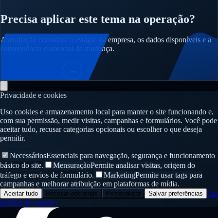
Precisa aplicar este tema na operação?
A avaliação considera o estágio da empresa, os dados disponíveis e a
consequência comercial da mudança.
Solicitar diagnóstico
→
Privacidade e cookies
Uso cookies e armazenamento local para manter o site funcionando e,
com sua permissão, medir visitas, campanhas e formulários. Você pode
aceitar tudo, recusar categorias opcionais ou escolher o que deseja
permitir.
Necessários
Essenciais para navegação, segurança e funcionamento
básico do site.
Mensuração
Permite analisar visitas, origem do
tráfego e envios de formulário.
Marketing
Permite usar tags para
campanhas e melhorar atribuição em plataformas de mídia.
Ler
Aceitar tudo
Recusar opcionais
Personalizar
Salvar preferências
política de cookies