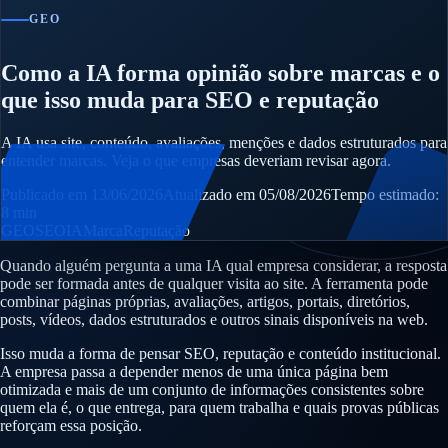
GEO
Como a IA forma opinião sobre marcas e o
que isso muda para SEO e reputação
A IA usa site, conteúdo, avaliações, menções e dados estruturados para
entender marcas. Veja o que empresas deveriam revisar agora.
Publicado em 13/06/2026
Atualizado em 05/08/2026
Tempo estimado:
8 min
GEO
SEO
IA
Marca
Reputação
Quando alguém pergunta a uma IA qual empresa considerar, a resposta
pode ser formada antes de qualquer visita ao site. A ferramenta pode
combinar páginas próprias, avaliações, artigos, portais, diretórios,
posts, vídeos, dados estruturados e outros sinais disponíveis na web.
Isso muda a forma de pensar SEO, reputação e conteúdo institucional.
A empresa passa a depender menos de uma única página bem
otimizada e mais de um conjunto de informações consistentes sobre
quem ela é, o que entrega, para quem trabalha e quais provas públicas
reforçam essa posição.