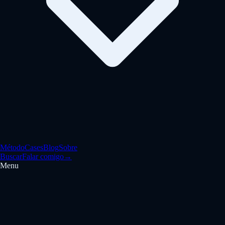
Método
Cases
Blog
Sobre
Buscar
Falar comigo
→
Menu