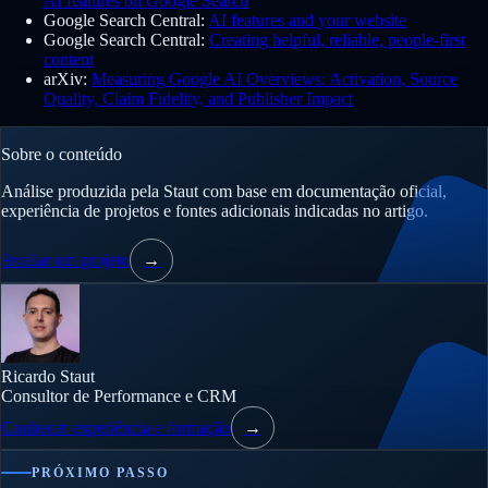
AI features on Google Search
Google Search Central:
AI features and your website
Google Search Central:
Creating helpful, reliable, people-first
content
arXiv:
Measuring Google AI Overviews: Activation, Source
Quality, Claim Fidelity, and Publisher Impact
Sobre o conteúdo
Análise produzida pela Staut com base em documentação oficial,
experiência de projetos e fontes adicionais indicadas no artigo.
Avaliar um projeto
→
Ricardo Staut
Consultor de Performance e CRM
Conhecer experiência e formação
→
PRÓXIMO PASSO