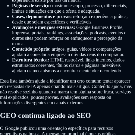
experiência existe por trás da marca.
Páginas de serviço:
mostram escopo, processo, diferenciais,
limites e situações em que a oferta é adequada.
Cases, depoimentos e provas:
reforçam experiência prática,
desde que sejam específicos e verificáveis.
Avaliações e menções externas:
Google Business Profile,
imprensa, portais, rankings, associações, podcasts, eventos e
outros sites podem reforçar ou enfraquecer a percepção da
marca.
Conteúdo próprio:
artigos, guias, vídeos e comparações
ajudam a conectar a empresa a dúvidas reais do comprador.
Estrutura técnica:
HTML rastreável, links internos, dados
estruturados coerentes, títulos claros e páginas indexáveis
ajudam os mecanismos a encontrar e entender o conteúdo.
Essa lista também ajuda a identificar um erro comum: tentar aparecer
em respostas de IA apenas criando mais artigos. Conteúdo ajuda, mas
não resolve sozinho quando a marca tem página sobre fraca, serviços
mal explicados, poucas provas, avaliações sem resposta ou
informações divergentes em canais externos.
GEO continua ligado ao SEO
O Google publicou uma orientação específica para recursos
generativos na busca. A mensagem principal é que as práticas