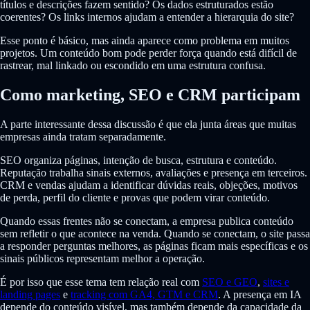
títulos e descrições fazem sentido? Os dados estruturados estão
coerentes? Os links internos ajudam a entender a hierarquia do site?
Esse ponto é básico, mas ainda aparece como problema em muitos
projetos. Um conteúdo bom pode perder força quando está difícil de
rastrear, mal linkado ou escondido em uma estrutura confusa.
Como marketing, SEO e CRM participam
A parte interessante dessa discussão é que ela junta áreas que muitas
empresas ainda tratam separadamente.
SEO organiza páginas, intenção de busca, estrutura e conteúdo.
Reputação trabalha sinais externos, avaliações e presença em terceiros.
CRM e vendas ajudam a identificar dúvidas reais, objeções, motivos
de perda, perfil do cliente e provas que podem virar conteúdo.
Quando essas frentes não se conectam, a empresa publica conteúdo
sem refletir o que acontece na venda. Quando se conectam, o site passa
a responder perguntas melhores, as páginas ficam mais específicas e os
sinais públicos representam melhor a operação.
É por isso que esse tema tem relação real com
SEO e GEO
,
sites e
landing pages
e
tracking com GA4, GTM e CRM
. A presença em IA
depende do conteúdo visível, mas também depende da capacidade da